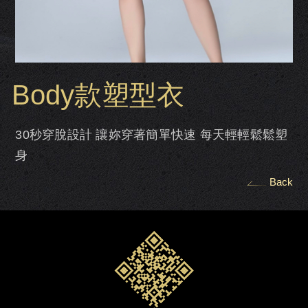
Body款塑型衣
30秒穿脫設計 讓妳穿著簡單快速 每天輕輕鬆鬆塑
身
Back