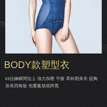
BODY款塑型衣
kk拉鍊瞬間拉上 強力加壓 平腹 罩杯塑身衣 提胸
加長四角版 包覆尷尬假跨寬