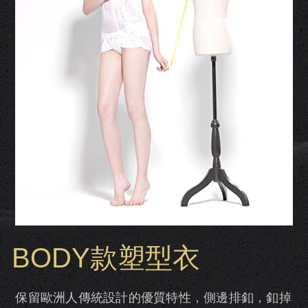
BODY款塑型衣
保留歐洲人傳統設計的優質特性，側邊排釦，釦掉